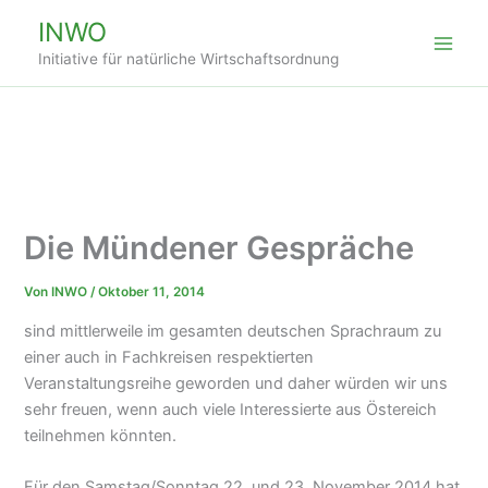
Zum
INWO
Inhalt
Initiative für natürliche Wirtschaftsordnung
springen
Die Mündener Gespräche
Von
INWO
/
Oktober 11, 2014
sind mittlerweile im gesamten deutschen Sprachraum zu
einer auch in Fachkreisen respektierten
Veranstaltungsreihe geworden und daher würden wir uns
sehr freuen, wenn auch viele Interessierte aus Östereich
teilnehmen könnten.
Für den Samstag/Sonntag 22. und 23. November 2014 hat