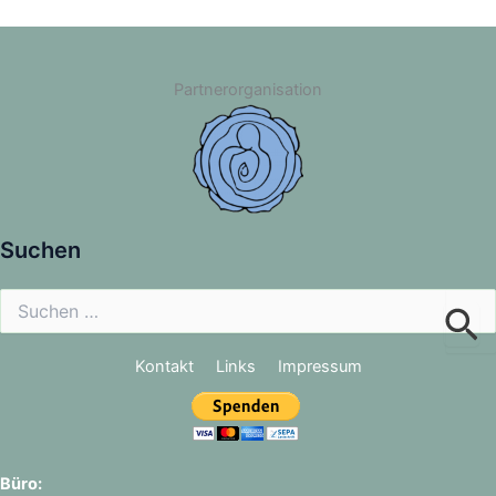
Partnerorganisation
Suchen
Suchen
nach:
Kontakt
Links
Impressum
Büro: