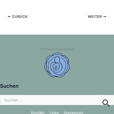
ZURÜCK
WEITER
Partnerorganisation
Suchen
Suchen
nach:
Kontakt
Links
Impressum